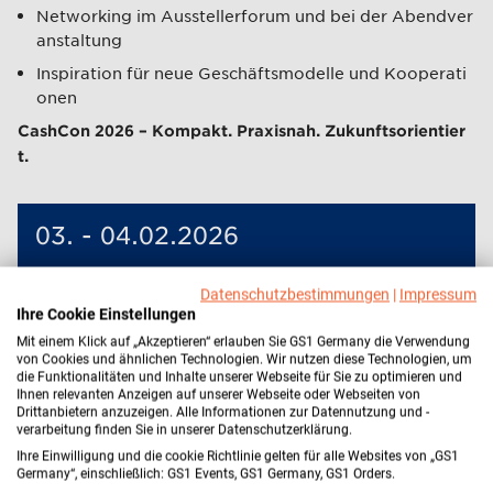
Networking im Ausstellerforum und bei der Abendver
anstaltung
Inspiration für neue Geschäftsmodelle und Kooperati
onen
CashCon 2026 – Kompakt. Praxisnah. Zukunftsorientier
t.
03. - 04.02.2026
GS1 Germany Knowledge Center, Köln
Datenschutzbestimmungen
|
Impressum
Ihre Cookie Einstellungen
2 Tage
Mit einem Klick auf „Akzeptieren“ erlauben Sie GS1 Germany die Verwendung
1190
von Cookies und ähnlichen Technologien. Wir nutzen diese Technologien, um
die Funktionalitäten und Inhalte unserer Webseite für Sie zu optimieren und
Ihnen relevanten Anzeigen auf unserer Webseite oder Webseiten von
Jetzt anmelden
Drittanbietern anzuzeigen. Alle Informationen zur Datennutzung und -
verarbeitung finden Sie in unserer Datenschutzerklärung.
Ihre Einwilligung und die cookie Richtlinie gelten für alle Websites von „GS1
Termin merken
Germany“, einschließlich: GS1 Events, GS1 Germany, GS1 Orders.