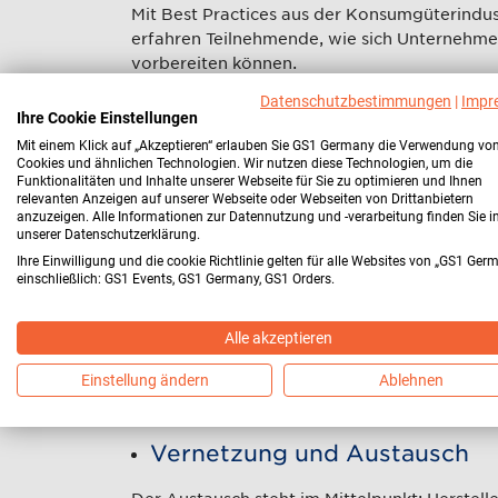
Mit Best Practices aus der Konsumgüterindu
erfahren Teilnehmende, wie sich Unternehm
vorbereiten können.
Datenschutzbestimmungen
|
Impr
Ihre Cookie Einstellungen
Was Sie beim GS1 EXCHAN
Mit einem Klick auf „Akzeptieren“ erlauben Sie GS1 Germany die Verwendung vo
2026 erwartet
Cookies und ähnlichen Technologien. Wir nutzen diese Technologien, um die
Funktionalitäten und Inhalte unserer Webseite für Sie zu optimieren und Ihnen
relevanten Anzeigen auf unserer Webseite oder Webseiten von Drittanbietern
Impulse aus Politik, Handel und
anzuzeigen. Alle Informationen zur Datennutzung und -verarbeitung finden Sie i
unserer Datenschutzerklärung.
Hochkarätige Speaker aus Politik, Handel un
Ihre Einwilligung und die cookie Richtlinie gelten für alle Websites von „GS1 Ger
Hintergründe, Anforderungen und Chancen 
einschließlich: GS1 Events, GS1 Germany, GS1 Orders.
Interaktive Formate für den P
Alle akzeptieren
Diskussionsrunden, Workshops und praxisnahe
Einstellung ändern
Ablehnen
sondern aktiv an Lösungen und Konzepten mit
Umsetzung des DPP in Ihrem Unternehmen.
Vernetzung und Austausch
Der Austausch steht im Mittelpunkt: Herstel