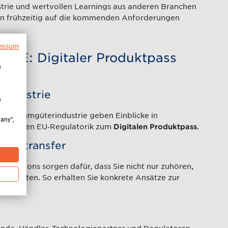
strie und wertvollen Learnings aus anderen Branchen
en frühzeitig auf die kommenden Anforderungen
essum
GE: Digitaler Produktpass
n
 Industrie
n
d Konsumgüterindustrie geben Einblicke in
many“,
der neuen EU‑Regulatorik zum
.
Digitalen Produktpass
raxistransfer
 Sessions sorgen dafür, dass Sie nicht nur zuhören,
arbeiten. So erhalten Sie konkrete Ansätze zur
lende, Händler, Technologiepartner und Regulatoren