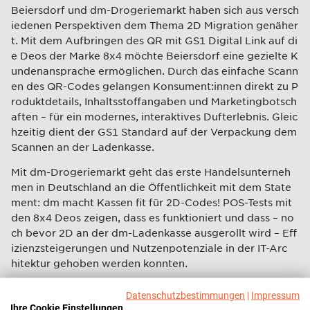
Beiersdorf und dm-Drogeriemarkt haben sich aus versch
iedenen Perspektiven dem Thema 2D Migration genäher
t. Mit dem Aufbringen des QR mit GS1 Digital Link auf di
e Deos der Marke 8x4 möchte Beiersdorf eine gezielte K
undenansprache ermöglichen. Durch das einfache Scann
en des QR-Codes gelangen Konsument:innen direkt zu P
roduktdetails, Inhaltsstoffangaben und Marketingbotsch
aften – für ein modernes, interaktives Dufterlebnis. Gleic
hzeitig dient der GS1 Standard auf der Verpackung dem
Scannen an der Ladenkasse.
Mit dm-Drogeriemarkt geht das erste Handelsunterneh
men in Deutschland an die Öffentlichkeit mit dem State
ment: dm macht Kassen fit für 2D-Codes! POS-Tests mit
den 8x4 Deos zeigen, dass es funktioniert und dass – no
ch bevor 2D an der dm-Ladenkasse ausgerollt wird – Eff
izienzsteigerungen und Nutzenpotenziale in der IT-Arc
hitektur gehoben werden konnten.
Als Auftakt zu ECR iN MOTiON macht das Online-Event
Datenschutzbestimmungen
|
Impressum
"SPOT ON: 2D Code" sichtbar, was die Branche bewegt
Ihre Cookie Einstellungen