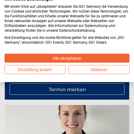
– und liefert den Vorgeschmack auf die Themen, die wir
Mit einem Klick auf „Akzeptieren“ erlauben Sie GS1 Germany die Verwendung
bei ECR iN MOTiON 2026 gemeinsam weiterdenken. Me
von Cookies und ähnlichen Technologien. Wir nutzen diese Technologien, um
die Funktionalitäten und Inhalte unserer Webseite für Sie zu optimieren und
hr zur B2B-Convention des Jahres:
ecr-inmotion.de.
Ihnen relevanten Anzeigen auf unserer Webseite oder Webseiten von
Drittanbietern anzuzeigen. Alle Informationen zur Datennutzung und -
verarbeitung finden Sie in unserer Datenschutzerklärung.
29.04.2026
Ihre Einwilligung und die cookie Richtlinie gelten für alle Websites von „GS1
Germany“, einschließlich: GS1 Events, GS1 Germany, GS1 Orders.
Online-Event
Alle akzeptieren
14:00 - 14:45 Uhr
Einstellung ändern
Ablehnen
Jetzt anmelden
Termin merken