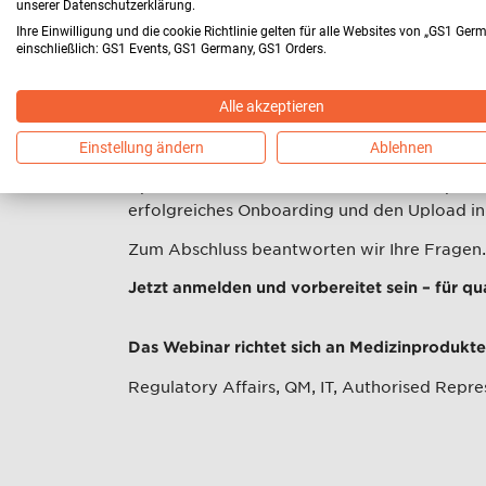
unserer Datenschutzerklärung.
Unsere Expertin Vanessa Brenne (tracekey sol
Ihre Einwilligung und die cookie Richtlinie gelten für alle Websites von „GS1 Ger
einschließlich: GS1 Events, GS1 Germany, GS1 Orders.
unabhängig vom aktuellen Vorbereitungsstan
das weitere Management Ihrer UDI-Produktd
Upload oder via M2M-Schnittstelle: Wir erklär
Alle akzeptieren
XML-Limits) und geben konkrete Tipps zur 
Einstellung ändern
Ablehnen
Erfahren Sie außerdem, wie unsere Softwarel
Updates und einem Freemium-Modell optimal un
erfolgreiches Onboarding und den Upload 
Zum Abschluss beantworten wir Ihre Fragen.
Jetzt anmelden und vorbereitet sein – für q
Das Webinar richtet sich an Medizinprodukte
Regulatory Affairs, QM, IT, Authorised Repre