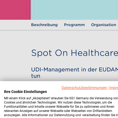
Beschreibung
Programm
Organisation
Spot On Healthcar
UDI-Management in der EUDAME
tun
Die Zeit drängt: Die regulatorischen Anfor
Datenschutzbestimmungen
|
Impr
Ihre Cookie Einstellungen
Medizintechnikhersteller steigen weiter – 
In unserem kompakten Webinar geben wir Ihn
Mit einem Klick auf „Akzeptieren“ erlauben Sie GS1 Germany die Verwendung vo
Cookies und ähnlichen Technologien. Wir nutzen diese Technologien, um die
des UDI-Moduls. Zusätzlich sprechen wir ü
Funktionalitäten und Inhalte unserer Webseite für Sie zu optimieren und Ihnen
Produktdatenmanagement sowie die nächsten 
relevanten Anzeigen auf unserer Webseite oder Webseiten von Drittanbietern
verpflichtende Nutzung des UDI-Moduls in 
anzuzeigen. Alle Informationen zur Datennutzung und -verarbeitung finden Sie i