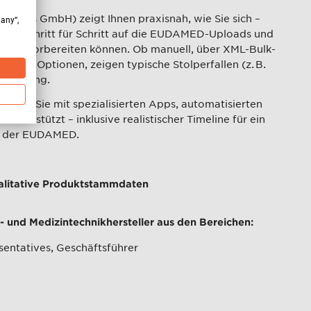
utions GmbH) zeigt Ihnen praxisnah, wie Sie sich –
many“,
d – Schritt für Schritt auf die EUDAMED-Uploads und
aten vorbereiten können. Ob manuell, über XML-Bulk-
en die Optionen, zeigen typische Stolperfallen (z. B.
Umsetzung.
ösung Sie mit spezialisierten Apps, automatisierten
terstützt – inklusive realistischer Timeline für ein
in der EUDAMED.
ualitative Produktstammdaten
- und Medizintechnikhersteller aus den Bereichen:
sentatives, Geschäftsführer