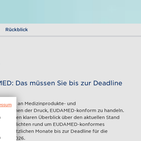
Rückblick
e
D: Das müssen Sie bis zur Deadline
derungen an Medizinprodukte- und
essum
und mit ihnen der Druck, EUDAMED-konform zu handeln.
en einen klaren Überblick über den aktuellen Stand
n
ber die Pflichten rund um EUDAMED-konformes
zusätzlichen Monate bis zur Deadline für die
Q1/Q2 2026.
n